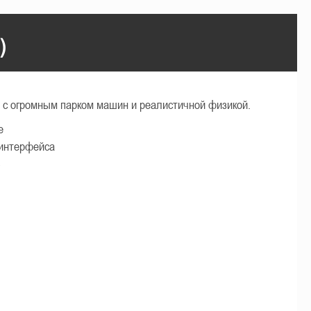
)
а с огромным парком машин и реалистичной физикой.
e
интерфейса
S