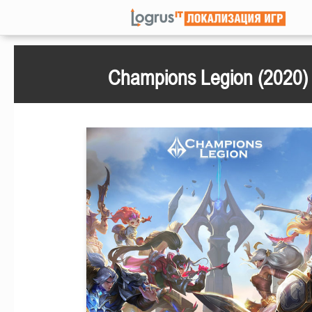
Champions Legion (2020)
Play
Seek
Current
00:31