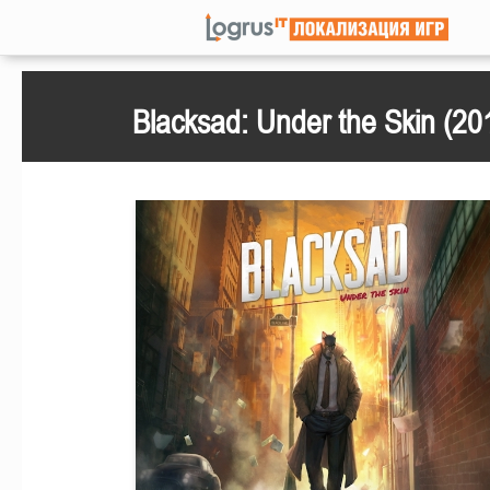
Blacksad: Under the Skin (20
Play
Seek
Current
02:00