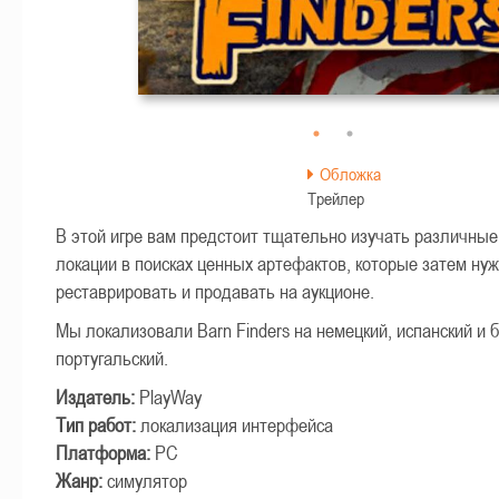
time
Play
Togg
Mut
Обложка
Трейлер
В этой игре вам предстоит тщательно изучать различны
локации в поисках ценных артефактов, которые затем ну
реставрировать и продавать на аукционе.
Мы локализовали Barn Finders на немецкий, испанский и 
португальский.
Издатель:
PlayWay
Тип работ:
локализация интерфейса
Платформа:
PC
Жанр:
симулятор