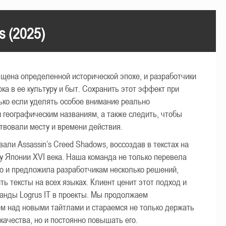
s (2025)
ящена определенной исторической эпохе, и разработчики
ока в ее культуру и быт. Сохранить этот эффект при
ько если уделять особое внимание реально
географическим названиям, а также следить, чтобы
твовали месту и времени действия.
ли Assassin’s Creed Shadows, воссоздав в текстах на
у Японии XVI века. Наша команда не только перевела
но и предложила разработчикам несколько решений,
ь тексты на всех языках. Клиент ценит этот подход и
манды Logrus IT в проекты. Мы продолжаем
ем над новыми тайтлами и стараемся не только держать
ачества, но и постоянно повышать его.