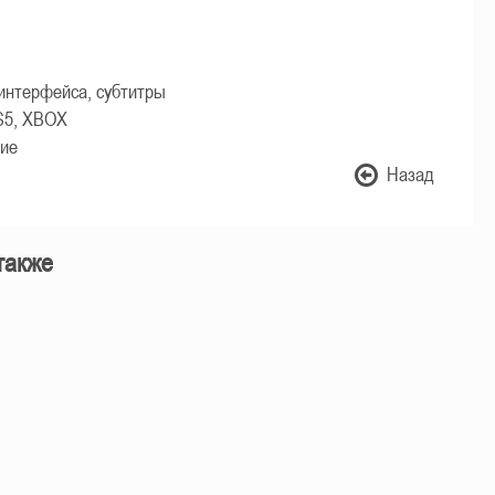
интерфейса, субтитры
S5, XBOX
ие
Назад
также