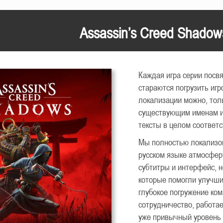
Assassin’s Creed Shadow
Каждая игра серии посв
стараются погрузить игр
локализации можно, тол
существующим именам и 
тексты в целом соответс
Мы полностью локализова
русском языке атмосфер
субтитры и интерфейс, 
которые помогли улучшит
глубокое погружение ко
сотрудничество, работа
уже привычный уровень к