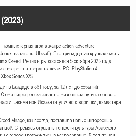
 (2023)
— компьютерная игра в жанре action-adventure
rdeaux, издатель: Ubisoft). Это тринадцатая крупная часть
in’s Creed. Релиз игры состоялся 5 октября 2023 года.
 спектре платформ, включая PC, PlayStation 4,
 Xbox Series X/S.
дит в Багдаде в 861 году, за 12 лет до событий
la. Сюжет игры рассказывает о жизненном пути ключевого
асти Басима ибн Исхака от уличного воришки до мастера
Creed Mirage, как всегда, поставила новые интересные
андой. Стремясь отразить тонкости культуры Арабского
ты с головой погрузились в исследование. В ход пошли