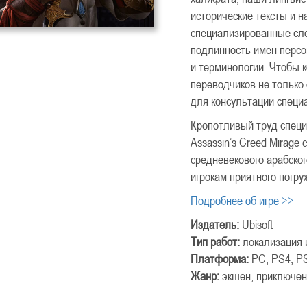
исторические тексты и н
специализированные сло
подлинность имен персо
и терминологии. Чтобы 
переводчиков не только
для консультации специа
Кропотливый труд специ
Assassin’s Creed Mirage
средневекового арабско
игрокам приятного погру
Подробнее об игре >>
Издатель:
Ubisoft
Тип работ:
локализация 
Платформа:
PC, PS4, P
Жанр:
экшен, приключен