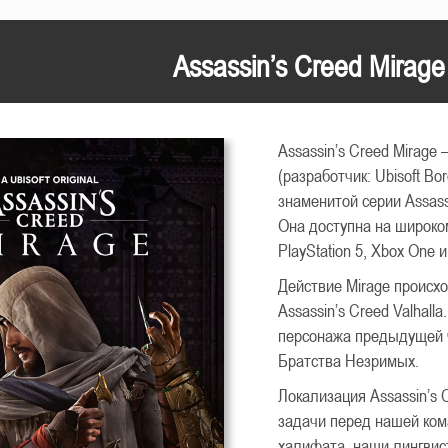
Assassin’s Creed Mirage
Assassin’s Creed Mirage 
(разработчик: Ubisoft Bo
знаменитой серии Assass
Она доступна на широком
PlayStation 5, Xbox One и
Действие Mirage происхо
Assassin’s Creed Valhal
персонажа предыдущей ч
Братства Незримых.
Локализация Assassin’s 
задачи перед нашей ком
халифата, наши лингвис