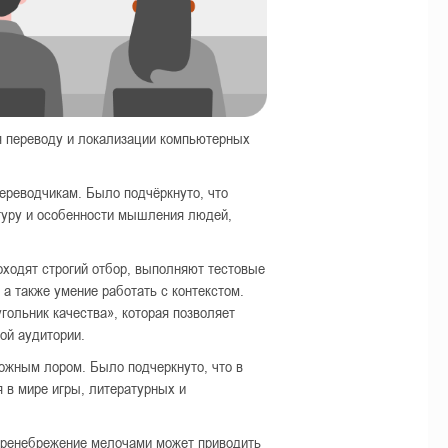
я переводу и локализации компьютерных
ереводчикам. Было подчёркнуто, что
ьтуру и особенности мышления людей,
оходят строгий отбор, выполняют тестовые
 а также умение работать с контекстом.
гольник качества», которая позволяет
ой аудитории.
ложным лором. Было подчеркнуто, что в
я в мире игры, литературных и
 Пренебрежение мелочами может приводить