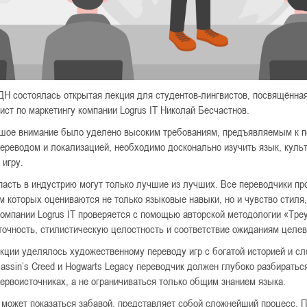
ДН состоялась открытая лекция для студентов-лингвистов, посвящённа
ист по маркетингу компании Logrus IT Николай Бесчастнов.
шое внимание было уделено высоким требованиям, предъявляемым к п
переводом и локализацией, необходимо досконально изучить язык, кул
 игру.
опасть в индустрию могут только лучшие из лучших. Все переводчики пр
м которых оцениваются не только языковые навыки, но и чувство стиля,
компании Logrus IT проверяется с помощью авторской методологии «Треу
точность, стилистическую целостность и соответствие ожиданиям целев
кции уделялось художественному переводу игр с богатой историей и с
assin’s Creed и Hogwarts Legacy переводчик должен глубоко разбиратьс
ервоисточниках, а не ограничиваться только общим знанием языка.
 может показаться забавой, представляет собой сложнейший процесс.