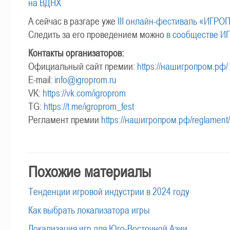
на ВДНХ
А сейчас в разгаре уже
III онлайн-фестиваль «ИГР
Следить за его проведением можно
в сообществе 
Контакты организаторов:
Официальный сайт премии:
https://нашигропром.рф/
E-mail:
info@igroprom.ru
VK:
https://vk.com/igroprom
TG:
https://t.me/igroprom_fest
Регламент премии
https://нашигропром.рф/reglament/
Похожие материалы
Тенденции игровой индустрии в 2024 году
Как выбрать локализатора игры
Локализация игр для Юго-Восточной Азии