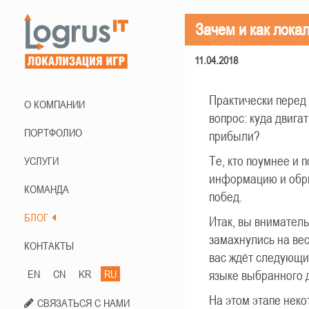
Зачем и как лока
11.04.2018
Практически перед 
О КОМПАНИИ
вопрос: куда двига
ПОРТФОЛИО
прибыли?
Те, кто поумнее и 
УСЛУГИ
информацию и обри
КОМАНДА
побед.
БЛОГ
Итак, вы внимател
замахнулись на ве
КОНТАКТЫ
вас ждёт следующий
EN
CN
KR
RU
языке выбранного 
На этом этапе неко
СВЯЗАТЬСЯ С НАМИ