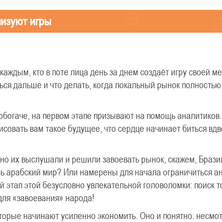
лизуют игры
каждым, кто в поте лица день за днем создаёт игру своей ме
ться дальше и что делать, когда локальный рынок полность
побогаче, на первом этапе призывают на помощь аналитиков
совать вам такое будущее, что сердце начинает биться вд
ьно их выслушали и решили завоевать рынок, скажем, Брази
сь арабский мир? Или намерены для начала ограничиться 
 этап этой безусловно увлекательной головоломки: поиск то
для «завоевания» народа!
торые начинают усиленно экономить. Оно и понятно: несмо