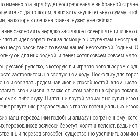
что именно эта игра будет востребована в выбранной стране
лучите когда-то потом, а вложить внушительную сумму, чт
и, на которых сделана ставка, нужно уже сейчас.
лание сэкономить нередко заставляет совершать типичную 
ыглядит идея обратиться за помощью к студентам-иностранц
но щедро рассыпано по вузам нашей необъятной Родины. Он
ольку он для них родной, и денег хотят совсем-совсем мало
ен русской рулетке, в которую вы играете револьвером с од
росто застрелитесь на следующем ходу. Поскольку для пере
 ещё и обладать рядом навыков и способностей, в том чис
злагать свои мысли, а также опытом работы в сфере локали
о смех, либо скуку. Ни тот, ни другой вариант не сулит игр
очит репутацию разработчика в глазах потенциальных игрок
ионалы-переводчики подобны алмазу неогранённому, котор
их переводчиков всячески берегут, холят и лелеют, ведь их 
ественный перевод способен существенно увеличить армию 