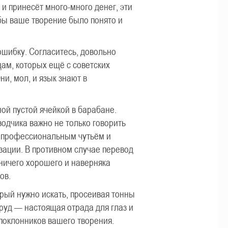
 и принесёт много-много денег, эти
обы ваше творение было понято и
ошибку. Согласитесь, довольно
ам, которых ещё с советских
и, мол, и язык знают в
.
ной пустой ячейкой в барабане.
водчика важно не только говорить
ле профессиональным чутьём и
зации. В противном случае перевод
е ничего хорошего и наверняка
ов.
ый нужно искать, просеивая тонны
труд — настоящая отрада для глаз и
поклонников вашего творения.