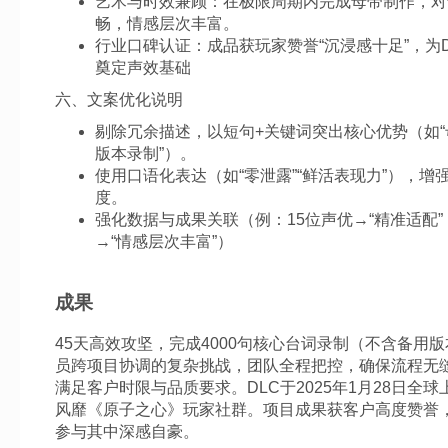
艺术与时效兼顾：在极限周期内完成母带制作，对
畅，情感层次丰富。
行业口碑认证：成品获玩家赞誉“沉浸感十足”，为
奠定声效基础
六、文案优化说明
剔除冗余描述，以短句+关键词突出核心优势（如“母
版本录制”）。
使用口语化表达（如“零泄露”“鲜活表现力”），增
度。
强化数据与成果关联（例：15位声优→“精准适配”；
→“情感层次丰富”）
成果
45天高效攻坚，完成4000句核心台词录制（不含备用
员跨项目协调的复杂挑战，团队全程把控，确保流程无
满足客户时限与品质要求。DLC于2025年1月28日全
风靡《原子之心》玩家社群。项目成果获客户高度赞誉
参与其中深感自豪。